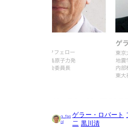
ゲラー・ロバート
g_fas
ol
二
黒川清