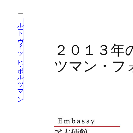
内
容
ルートヴィッヒ・ボルツマン
を
ス
キ
２０１３年
ッ
プ
ツマン・フ