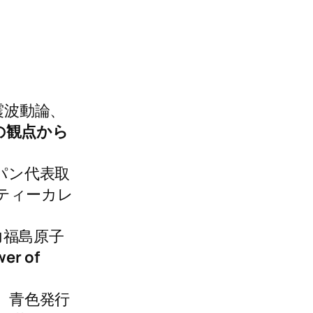
震波動論、
の観点から
パン代表取
ティーカレ
力福島原子
wer of
授、青色発行