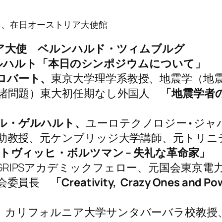
）、在日オーストリア大使館
ア大使 ベルンハルド・ツィムブルグ
ルハルト「本日のシンポジウムについて」
ロバート、
東京大学理学系教授、地震学（地
の諸問題）東大初任期なし外国人
「地震学者
ル・ゲルハルト、
ユーロテクノロジー•ジャ
助教授、元ケンブリッジ大学講師、元トリニ
トヴィッヒ・ボルツマン – 失礼な革命家」
GRIPSアカデミックフェロー、元国会東京電
員会委員長
「Creativity, Crazy Ones and Po
0 中村修二、カリフォルニア大学サンタバーバラ校教